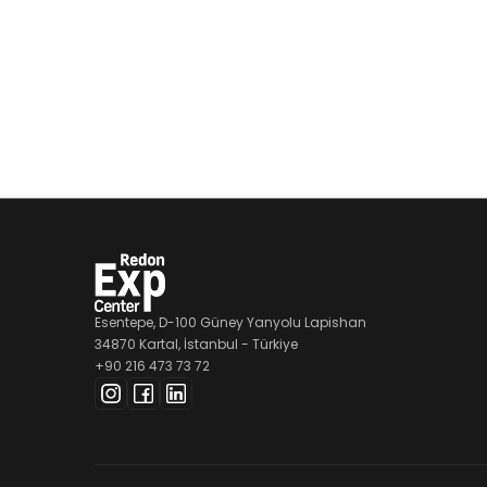
Esentepe, D-100 Güney Yanyolu Lapishan
34870 Kartal, İstanbul - Türkiye
+90 216 473 73 72